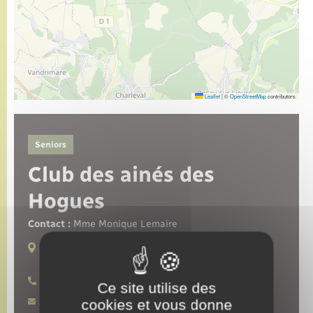
Leaflet
|
©
OpenStreetMap
contributors
Seniors
Club des ainés des
Hogues
Contact :
Mme Monique Lemaire
Lieux de pratique :
Les Hogues
06 83 23 70 25
Ce site utilise des
Contacter par mail
cookies et vous donne