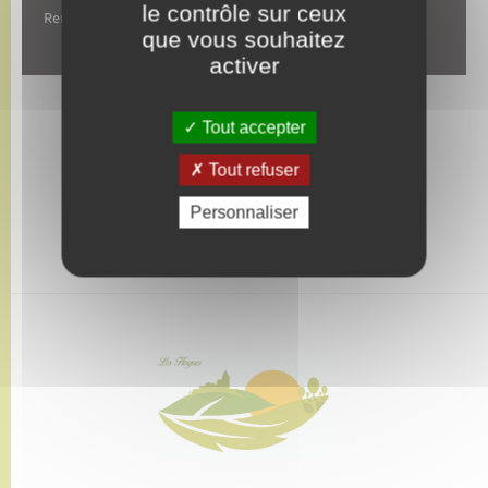
le contrôle sur ceux
Rencontres jeux, lotos et repas trois fois par an.
que vous souhaitez
activer
Tout accepter
Tout refuser
Personnaliser