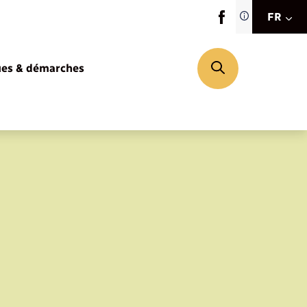
Traduction d
FR
site automat
FR
ues & démarches
EN
DE