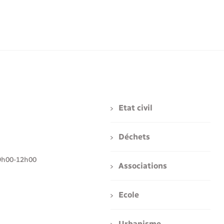
Etat civil
Déchets
i : 9h00-12h00
Associations
Ecole
Urbanisme