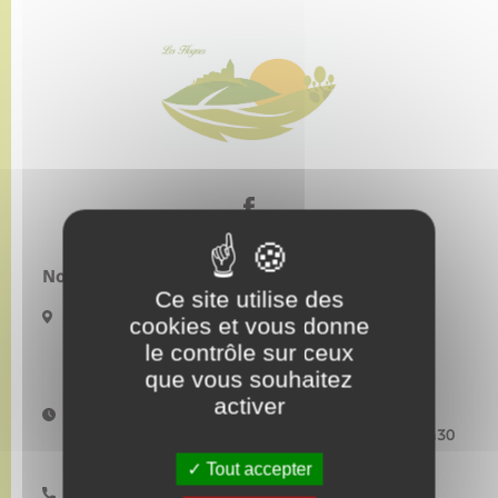
Nous contacter :
Ce site utilise des
5 Place de l’église
cookies et vous donne
27910 LES HOGUES
le contrôle sur ceux
mairiedeshogues@orange.fr
que vous souhaitez
activer
Horaires d'ouverture :
Lundi–Mardi–Mercredi : 9h00-12h00 et 13h30-17h30
Jeudi : fermée au public Vendredi : 9h00-12h00
Tout accepter
02 32 49 10 14