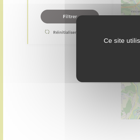
Filtrer
Réinitialiser les filtres
Ce site util