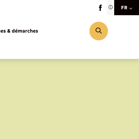
Traduction d
FR
site automat
FR
ues & démarches
EN
DE