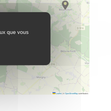
ceux que vous
Leaflet
|
©
OpenStreetMap
contributors