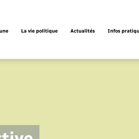
une
La vie politique
Actualités
Infos pratiq
ctive