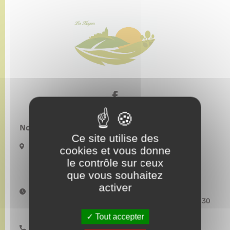
Nous contacter :
Ce site utilise des
5 Place de l’église
cookies et vous donne
27910 LES HOGUES
le contrôle sur ceux
mairiedeshogues@orange.fr
que vous souhaitez
activer
Horaires d'ouverture :
Lundi–Mardi–Mercredi : 9h00-12h00 et 13h30-17h30
Jeudi : fermée au public Vendredi : 9h00-12h00
Tout accepter
02 32 49 10 14