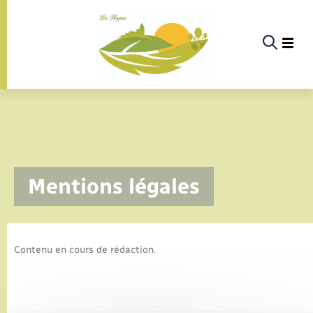
Panneau de gestion des cookies
La commune
Mentions légales
La vie politique
Actualités
Contenu en cours de rédaction.
Infos pratiques & démarches