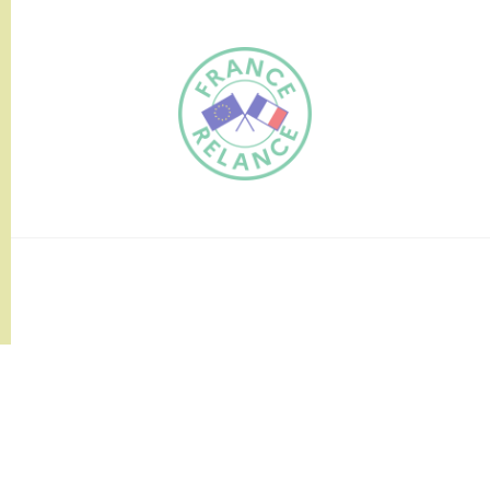
FR
EN
Traduction du
DE
site automatisée