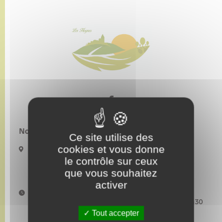
Nous contacter :
Ce site utilise des
cookies et vous donne
5 Place de l’église
27910 LES HOGUES
le contrôle sur ceux
mairiedeshogues@orange.fr
que vous souhaitez
activer
Horaires d'ouverture :
Lundi–Mardi–Mercredi : 9h00-12h00 et 13h30-17h30
Jeudi : fermée au public Vendredi : 9h00-12h00
Tout accepter