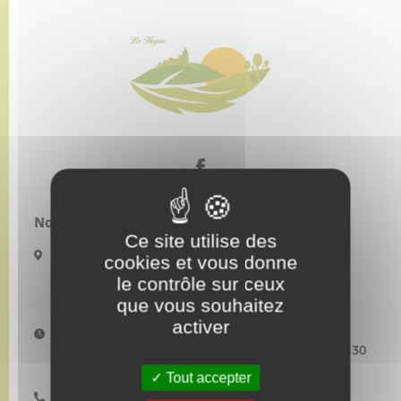
Nous contacter :
Ce site utilise des
5 Place de l’église
cookies et vous donne
27910 LES HOGUES
le contrôle sur ceux
mairiedeshogues@orange.fr
que vous souhaitez
activer
Horaires d'ouverture :
Lundi–Mardi–Mercredi : 9h00-12h00 et 13h30-17h30
Jeudi : fermée au public Vendredi : 9h00-12h00
Tout accepter
02 32 49 10 14