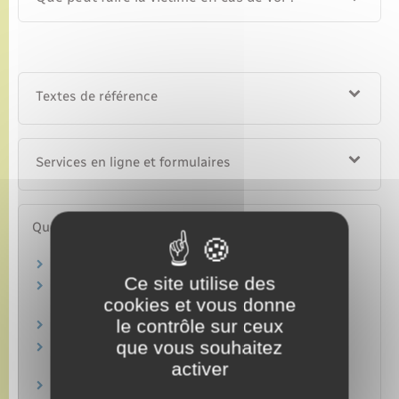
Textes de référence
Services en ligne et formulaires
Questions ? Réponses !
Que faire en cas de vol d'un véhicule ?
Ce site utilise des
Comment s'inscrire à l'opération tranquillité
cookies et vous donne
vacances (OTV) ?
le contrôle sur ceux
Qu'appelle-t-on filouterie ?
que vous souhaitez
Que faire si tous vos papiers ont été volés en
même temps ?
activer
Faut-il assurer ses appareils portables