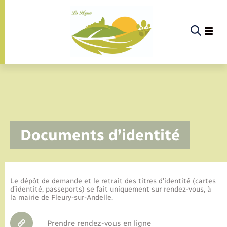
Panneau de gestion des cookies
La commune
Documents d’identité
La vie politique
Actualités
Le dépôt de demande et le retrait des titres d’identité (cartes
d’identité, passeports) se fait uniquement sur rendez-vous, à
la mairie de Fleury-sur-Andelle.
Infos pratiques & démarches
Prendre rendez-vous en ligne