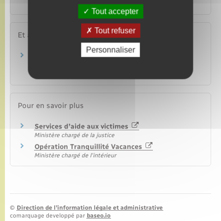
(téléphone, tablette, ordinateur…) ?
Tout accepter
Tout refuser
Et aussi
Personnaliser
Assurance : indemnisation du vol ou de la
tentative de vol d'un véhicule
Argent – Impôts – Consommation
Pour en savoir plus
Services d’aide aux victimes
Ministère chargé de la justice
Opération Tranquillité Vacances
Ministère chargé de l'intérieur
©
Direction de l’information légale et administrative
comarquage developpé par
baseo.io