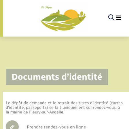
Panneau de gestion des cookies
La commune
Documents d’identité
La vie politique
Actualités
Le dépôt de demande et le retrait des titres d’identité (cartes
d’identité, passeports) se fait uniquement sur rendez-vous, à
la mairie de Fleury-sur-Andelle.
Infos pratiques & démarches
Prendre rendez-vous en ligne