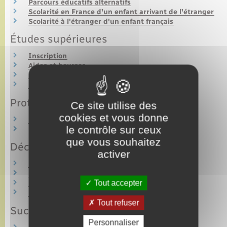
Parcours éducatifs alternatifs
Scolarité en France d'un enfant arrivant de l'étranger
Scolarité à l'étranger d'un enfant français
Études supérieures
Inscription
Aides et bourses
Étudiant étranger en France
Étudier à l'étranger
Protection des personnes
Ce site utilise des
cookies et vous donne
Protection juridique (tutelle, curatelle…)
le contrôle sur ceux
Disparition et enlèvement
que vous souhaitez
Décès
activer
Déclaration de décès, obsèques et sépulture
Rentes et capitaux versés en cas de décès
Tout accepter
Pension de réversion
Don du corps – Prélèvement d'organes
Tout refuser
Succession
Personnaliser