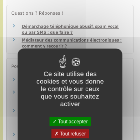
Questions ? Réponses !
Démarchage téléphonique abusif, spam vocal
ou par SMS : que faire ?
Médiateur des communications électroniques :
comment y recourir ?
Pour en savoir plus
Ce site utilise des
Mobile, fixe, accès à internet : vos recours
cookies et vous donne
Institut national de la consommation (INC)
le contrôle sur ceux
33 700 (lutte contre les spams vocaux et SMS)
que vous souhaitez
activer
Association française du multimédia mobile (AFMM)
Comment avoir accès à internet dans son
nouveau logement ?
Tout accepter
Autorité de régulation des communications électroniques
et des Postes (Arcep)
Tout refuser
Téléphonie mobile : l'itinérance internationale