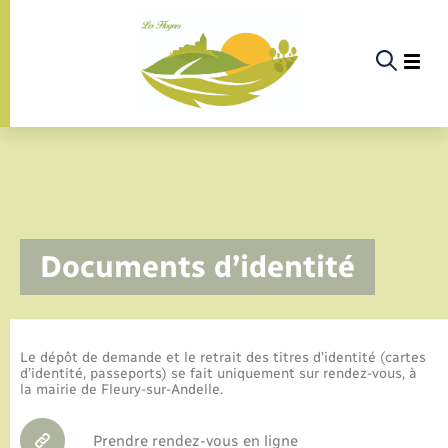
Panneau de gestion des cookies
La commune
Documents d’identité
La vie politique
Actualités
Le dépôt de demande et le retrait des titres d’identité (cartes
d’identité, passeports) se fait uniquement sur rendez-vous, à
la mairie de Fleury-sur-Andelle.
Infos pratiques & démarches
Prendre rendez-vous en ligne