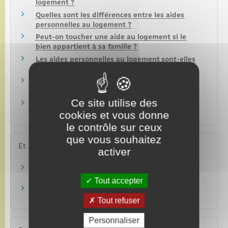
logement ?
Quelles sont les différences entre les aides
personnelles au logement ?
Peut-on toucher une aide au logement si le
bien appartient à sa famille ?
Les aides personnelles au logement sont-elles
maintenues en cas de loyers impayés ?
Un étudiant peut-il toucher une aide au
logement (APL, ALS, ALF) ?
Ce site utilise des
Aide au logement : qu'est-ce que l'aide mobili-
jeune ?
cookies et vous donne
le contrôle sur ceux
que vous souhaitez
Et aussi
activer
Location immobilière : loyer
Logement
Tout accepter
Prêt conventionné (PC)
Argent – Impôts – Consommation
Tout refuser
Personnaliser