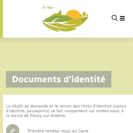
Panneau de gestion des cookies
La commune
Documents d’identité
La vie politique
Actualités
Le dépôt de demande et le retrait des titres d’identité (cartes
d’identité, passeports) se fait uniquement sur rendez-vous, à
la mairie de Fleury-sur-Andelle.
Infos pratiques & démarches
Prendre rendez-vous en ligne