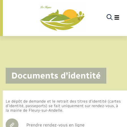
Panneau de gestion des cookies
La commune
Documents d’identité
La vie politique
Actualités
Le dépôt de demande et le retrait des titres d’identité (cartes
d’identité, passeports) se fait uniquement sur rendez-vous, à
la mairie de Fleury-sur-Andelle.
Infos pratiques & démarches
Prendre rendez-vous en ligne