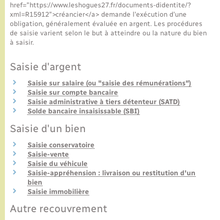
href="https://www.leshogues27.fr/documents-didentite/?
xml=R15912">créancier</a> demande l'exécution d'une
obligation, généralement évaluée en argent. Les procédures
de saisie varient selon le but à atteindre ou la nature du bien
à saisir.
Saisie d'argent
Saisie sur salaire (ou "saisie des rémunérations")
Saisie sur compte bancaire
Saisie administrative à tiers détenteur (SATD)
Solde bancaire insaisissable (SBI)
Saisie d'un bien
Saisie conservatoire
Saisie-vente
Saisie du véhicule
Saisie-appréhension : livraison ou restitution d'un
bien
Saisie immobilière
Autre recouvrement