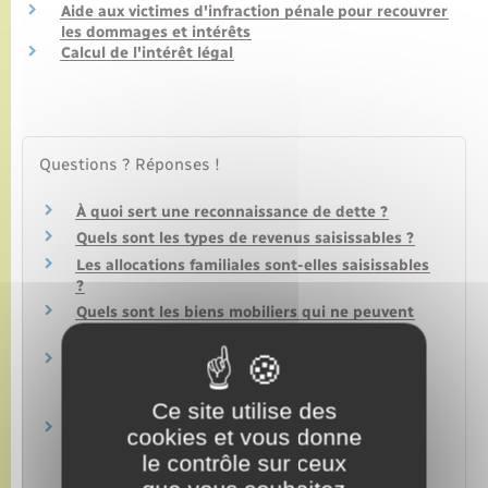
Aide aux victimes d'infraction pénale pour recouvrer
les dommages et intérêts
Calcul de l'intérêt légal
Questions ? Réponses !
À quoi sert une reconnaissance de dette ?
Quels sont les types de revenus saisissables ?
Les allocations familiales sont-elles saisissables
?
Quels sont les biens mobiliers qui ne peuvent
pas être saisis ?
Quelles sont les saisies qu'un huissier de
justice (à présent appelé commissaire de
justice) peut faire ?
Ce site utilise des
Un huissier (à présent appelé commissaire de
cookies et vous donne
justice) peut-il entrer dans un logement en
le contrôle sur ceux
l'absence de son occupant ?