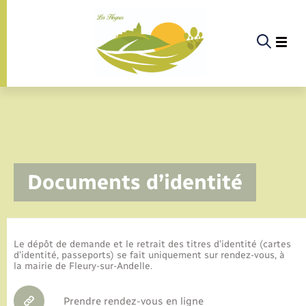
Panneau de gestion des cookies
La commune
Documents d’identité
La vie politique
Actualités
Le dépôt de demande et le retrait des titres d’identité (cartes
d’identité, passeports) se fait uniquement sur rendez-vous, à
la mairie de Fleury-sur-Andelle.
Infos pratiques & démarches
Prendre rendez-vous en ligne