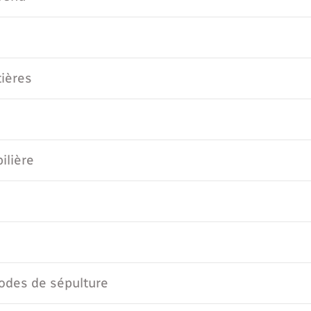
tières
ilière
m
des de sépulture