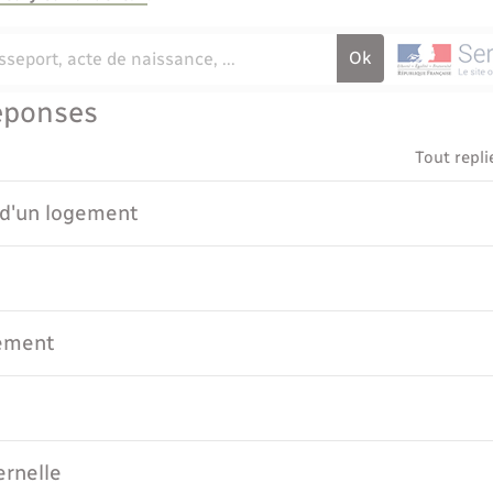
éponses
Tout repli
 d'un logement
gement
ernelle