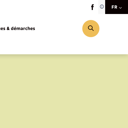
Traduction d
FR
site automat
FR
ues & démarches
EN
DE