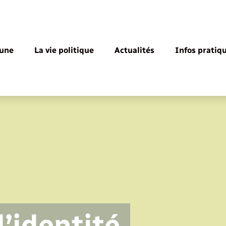
une
La vie politique
Actualités
Infos pratiq
’identité