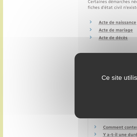
Certaines démarches néce
fiches d'état civil n'exis
Acte de naissance
Acte de mariage
Acte de décès
Textes de référen
Ce site util
Services en ligne
Questions ? Répon
Comment conteste
Y a-t-il une duré