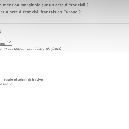
 mention marginale sur un acte d'état civil ?
 un acte d'état civil français en Europe ?
s
ues
 aux documents administratifs (Cada)
n légale et administrative
baseo.io